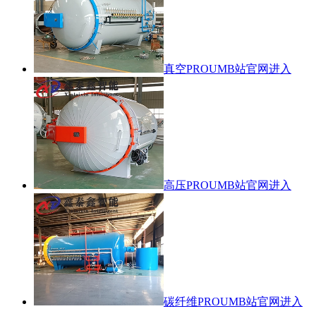
真空PROUMB站官网进入
高压PROUMB站官网进入
碳纤维PROUMB站官网进入