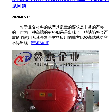
见问题
2020-07-13
对于复合材料的成型其质量的要求是非常的严格
的，作为一种高端的材料如果是出现了一些缺陷将会严
重影响使用尤其是复合材料应用的地方比较高端就更容
不得出现...
[查看详细]