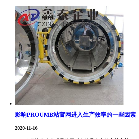
影响PROUMB站官网进入生产效率的一些因素
2020-11-16