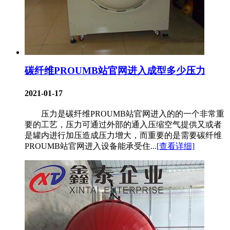
碳纤维PROUMB站官网进入成型多少压力
2021-01-17
压力是碳纤维PROUMB站官网进入的的一个非常重
要的工艺，压力可通过外部的通入压缩空气提供又或者
是罐内进行加压造成压力增大，而重要的是需要碳纤维
PROUMB站官网进入设备能承受住...
[查看详细]