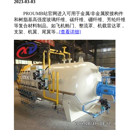
2023-03-03
PROUMB站官网进入可用于金属/非金属胶接构件
和树脂基高强度玻璃纤维、碳纤维、硼纤维、芳纶纤维
等复合材料制品。如飞机舱门、整流罩、机载雷达罩，
支架、机翼、尾翼等...
[查看详细]