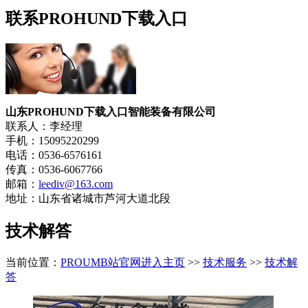
联系PROHUND下载入口
山东PROHUND下载入口智能装备有限公司
联系人：李经理
手机：15095220299
电话：0536-6576161
传真：0536-6067766
邮箱：
leediv@163.com
地址：山东省诸城市芦河大道北段
技术解答
当前位置：
PROUMB站官网进入主页
>>
技术服务
>>
技术解
答