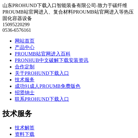
山东PROHUND下载入口智能装备有限公司-致力于碳纤维
PROUMB站官网进入、复合材料PROUMB站官网进入等热压
固化容器设备
15095220299
0536-6576161
网站首页
产品中心
PROUMB站官网进入百科
PRONHUB中文破解下载安装资讯
合作定制
关于PROHUND下载入口
技术服务
成功91成人PROUMB免费版色
招贤纳士
联系PROHUND下载入口
技术服务
技术解答
资料下载