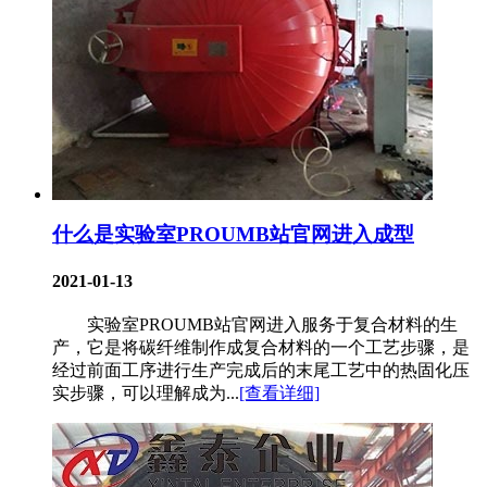
什么是实验室PROUMB站官网进入成型
2021-01-13
实验室PROUMB站官网进入服务于复合材料的生
产，它是将碳纤维制作成复合材料的一个工艺步骤，是
经过前面工序进行生产完成后的末尾工艺中的热固化压
实步骤，可以理解成为...
[查看详细]