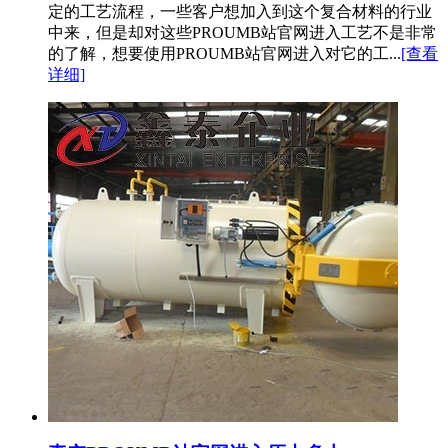
定的工艺流程，一些客户想加入到这个复合材料的行业
中来，但是却对这些PROUMB站官网进入工艺不是非常
的了解，想要使用PROUMB站官网进入对它的工...
[查看
详细]