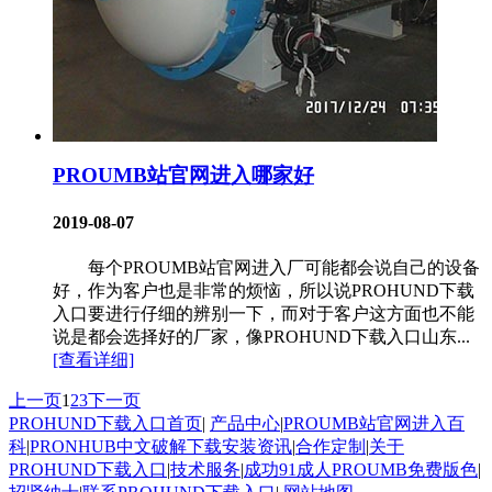
PROUMB站官网进入哪家好
2019-08-07
每个PROUMB站官网进入厂可能都会说自己的设备
好，作为客户也是非常的烦恼，所以说PROHUND下载
入口要进行仔细的辨别一下，而对于客户这方面也不能
说是都会选择好的厂家，像PROHUND下载入口山东...
[查看详细]
上一页
1
2
3
下一页
PROHUND下载入口首页
|
产品中心
|
PROUMB站官网进入百
科
|
PRONHUB中文破解下载安装资讯
|
合作定制
|
关于
PROHUND下载入口
|
技术服务
|
成功91成人PROUMB免费版色
|