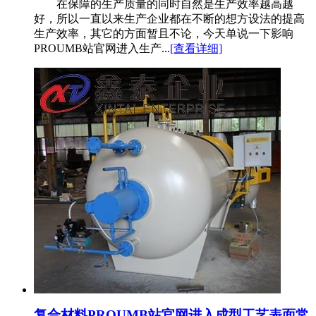
在保障的生产质量的同时自然是生产效率越高越
好，所以一直以来生产企业都在不断的想方设法的提高
生产效率，其它的方面暂且不论，今天单说一下影响
PROUMB站官网进入生产...
[查看详细]
复合材料PROUMB站官网进入成型工艺表面常