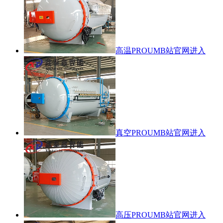
高温PROUMB站官网进入
真空PROUMB站官网进入
高压PROUMB站官网进入