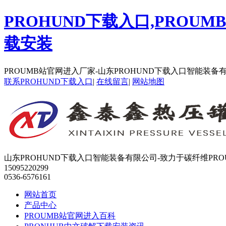
PROHUND下载入口,PROUM
载安装
PROUMB站官网进入厂家-山东PROHUND下载入口智能装备有
联系PROHUND下载入口
|
在线留言
|
网站地图
山东PROHUND下载入口智能装备有限公司-致力于碳纤维PROU
15095220299
0536-6576161
网站首页
产品中心
PROUMB站官网进入百科