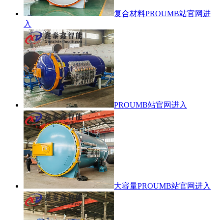
复合材料PROUMB站官网进
入
PROUMB站官网进入
大容量PROUMB站官网进入