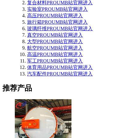
复合材料PROUMB站官网进入
实验室PROUMB站官网进入
高压PROUMB站官网进入
旅行箱PROUMB站官网进入
玻璃纤维PROUMB站官网进入
真空PROUMB站官网进入
大型PROUMB站官网进入
航空PROUMB站官网进入
高温PROUMB站官网进入
军工PROUMB站官网进入
体育用品PROUMB站官网进入
汽车配件PROUMB站官网进入
推荐产品