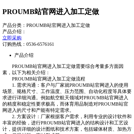
PROUMB站官网进入加工定做
产品分类：PROUMB站官网进入加工定做
产品介绍：
立即采购
订购热线：
0536-6576161
产品介绍
PROUMB站官网进入加工定做需要综合考量多方面因
素，以下为相关介绍：
PROUMB站官网进入加工定做流程
1. 需求沟通：客户与厂家就PROUMB站官网进入的使用
场景、规格尺寸、工作温度、压力范围、自动化程度等具体要
求进行详细沟通。例如航空航天领域对PROUMB站官网进入
的精度和稳定性要求极高，而体育用品制造对PROUMB站官
网进入的尺寸和产能有特定需求。
2. 方案设计：厂家根据客户需求，利用专业的设计软件和
丰富的经验，进行PROUMB站官网进入的结构设计和工艺设
计，提供详细的设计图纸和技术方案，包括罐体材质、加热方