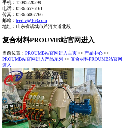
手机：15095220299
电话：0536-6576161
传真：0536-6067766
邮箱：
leediv@163.com
地址：山东省诸城市芦河大道北段
复合材料PROUMB站官网进入
当前位置：
PROUMB站官网进入主页
>>
产品中心
>>
PROUMB站官网进入产品系列
>>
复合材料PROUMB站官网
进入