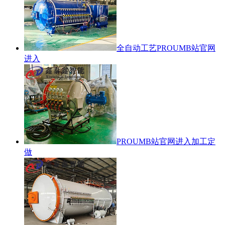
全自动工艺PROUMB站官网
进入
PROUMB站官网进入加工定
做