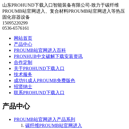
山东PROHUND下载入口智能装备有限公司-致力于碳纤维
PROUMB站官网进入、复合材料PROUMB站官网进入等热压
固化容器设备
15095220299
0536-6576161
网站首页
产品中心
PROUMB站官网进入百科
PRONHUB中文破解下载安装资讯
合作定制
关于PROHUND下载入口
技术服务
成功91成人PROUMB免费版色
招贤纳士
联系PROHUND下载入口
产品中心
PROUMB站官网进入产品系列
碳纤维PROUMB站官网进入