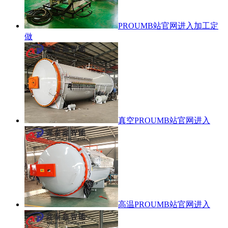
PROUMB站官网进入加工定
做
真空PROUMB站官网进入
高温PROUMB站官网进入