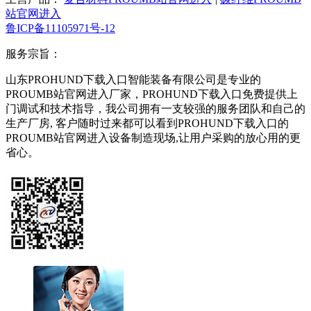
站官网进入
鲁ICP备11105971号-12
服务宗旨：
山东PROHUND下载入口智能装备有限公司是专业的
PROUMB站官网进入厂家，PROHUND下载入口免费提供上
门调试和技术指导，我公司拥有一支较强的服务团队和自己的
生产厂房, 客户随时过来都可以看到PROHUND下载入口的
PROUMB站官网进入设备制造现场,让用户采购的放心用的更
省心。