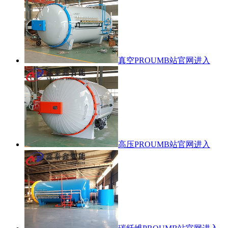
真空PROUMB站官网进入
高压PROUMB站官网进入