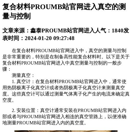
复合材料PROUMB站官网进入真空的测
量与控制
文章来源：鑫泰PROUMB站官网进入
人气：1840
发
表时间：2024-01-20 09:27:48
在复合材料PROUMB站官网进入中，真空的测量与控制
是非常重要的，特别是在制备高性能复合材料时。以下是关于
复合材料PROUMB站官网进入中真空测量与控制的一般步
骤：
测量真空：
1. 真空计：在复合材料PROUMB站官网进入中，通常使
用热阴极离子化真空计或者热阴极离子化真空计来测量真空
度。这些真空计可以通过测量气体离子化产生的电流来确定真
空度。
2. 安装位置：真空计通常安装在PROUMB站官网进入内
部或者与PROUMB站官网进入相连的真空管路上，以便准确
地测量PROUMB站官网进入内的真空度。